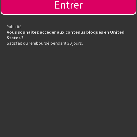
Entrer
🔞 Sexe en direct 🇫🇷
Publicité servant à financer l'hébergement de ce site
Regardez des filles en direct, sans tabou, sans censure, sans
limite !
Publicité
Vous souhaitez accéder aux contenus bloqués en United
States ?
Satisfait ou remboursé pendant 30 jours.
Tous droits réservés
Mentions légales
Abuse